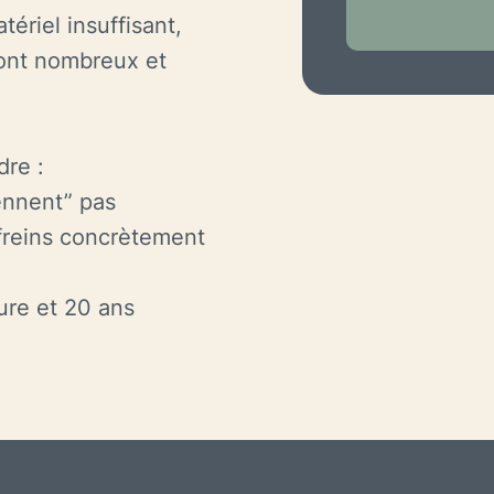
ériel insuffisant,
 sont nombreux et
dre :
ennent” pas
freins concrètement
ture et 20 ans